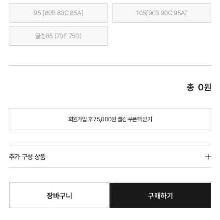
95 [80B 80C 85A]
105[90B 90C 95A]
글램85 [70E 75D]
총
0
원
회원가입 후 75,000원 웰컴 쿠폰팩 받기
추가 구성 상품
장바구니
구매하기