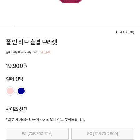
★
4.8
(
180
)
폴 인 러브 홑겹 브라렛
[큰가슴,퍼진가슴 추천]
후크형
19,900원
컬러 선택
사이즈 선택
*일부 사이즈는 비용이 추가되오니 참고 부탁드립니다.
85 [70B 70C 75A]
90 [75B 75C 80A]