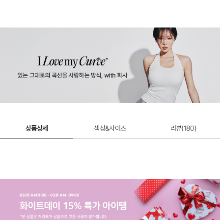
폴 인 러브 팬티
폴 인 러브 갈라 팬티
폴 인 러브
8,900원
8,900원
8,900원
상품상세
색상&사이즈
리뷰(
180
)