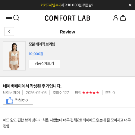
✕
카카오채널 추가
하고 10,000원 쿠폰 받기
첫 구매 시 베스트셀러 50% 즉시 할인
Review
모달 베이직 브라렛
19,900원
상품상세보기
네이버페이에서 작성된 후기입니다.
네이버 페이
|
2026-02-05
|
조회수 127
|
평점
|
추천 0
★★★★★
추천하기
패드 얇고 편한 브라 찾다가 처음 사봤는데 너무 편해요!! 와이어도 없는데 잘 모아지고 너무
편함.