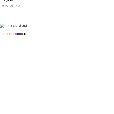
리뷰
2
평점
5.0
■
■
■
■
■
■
■
■
■
■
■
듀얼쿨 베이직 팬티
12,900
리뷰
999
평점
4.9
■
■
■
■
■
■
■
■
듀얼쿨 하이웨이스트 팬티
12,900
리뷰
1,004
평점
4.8