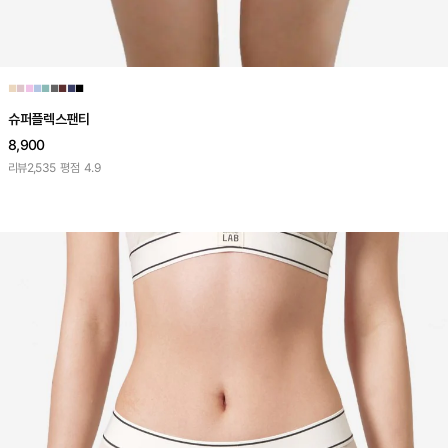
■
■
■
■
■
■
■
■
■
슈퍼플렉스팬티
8,900
리뷰
2,535
평점
4.9