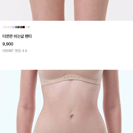
■
■
■
■
■
■
■
■
■
■
■
더쫀쫀 쉬는날 팬티
9,900
리뷰
987
평점
4.9