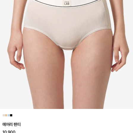
■
■
■
■
에어리 팬티
10,900