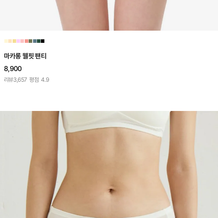
■
■
■
■
■
■
■
■
■
■
마카롱 웰핏 팬티
8,900
리뷰
3,657
평점
4.9