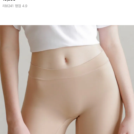
리뷰
241
평점
4.9