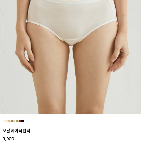
■
■
■
■
■
■
■
■
모달 베이직 팬티
9,900