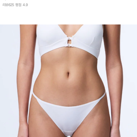
리뷰
625
평점
4.9