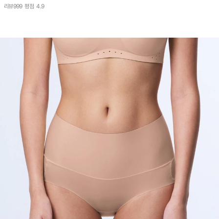
리뷰
999
평점
4.9