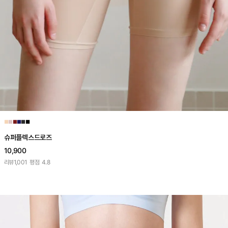
■
■
■
■
■
■
슈퍼플렉스드로즈
10,900
리뷰
1,001
평점
4.8