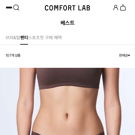
카카오채널 추가
하고 10,000원 쿠폰 받기
페이코 쿠폰 혜택 12% OFF 24시간만
베스트
브라&탑
팬티
스포츠
첫 구매 혜택
107
개 상품
판매순