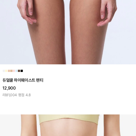
■
■
■
■
■
■
■
■
듀얼쿨 하이웨이스트 팬티
12,900
리뷰
1,004
평점
4.8