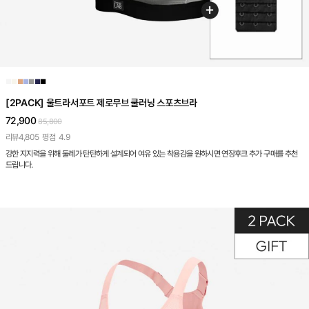
■
■
■
■
■
■
■
[2PACK] 울트라서포트 제로무브 쿨러닝 스포츠브라
72,900
85,800
리뷰
4,805
평점
4.9
강한 지지력을 위해 둘레가 탄탄하게 설계되어 여유 있는 착용감을 원하시면 연장후크 추가 구매를 추천
드립니다.