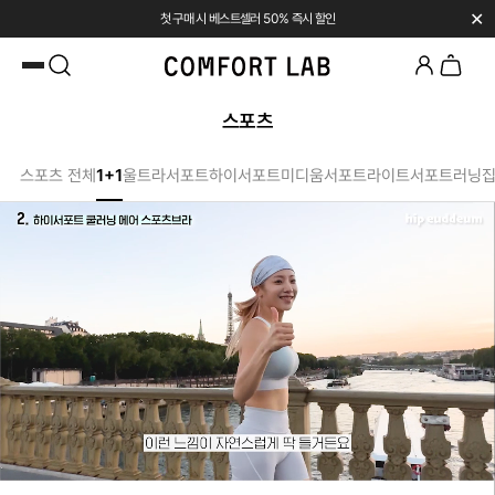
✕
SUMMER SALE | UP TO 45% OFF
카카오채널 추가
하고 10,000원 쿠폰 받기
첫 구매 시 베스트셀러 50% 즉시 할인
스포츠
스포츠 전체
1+1
울트라서포트
하이서포트
미디움서포트
라이트서포트
러닝