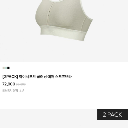
■
■
■
[2PACK] 하이서포트 쿨러닝 에어 스포츠브라
72,900
85,800
리뷰
56
평점
4.8