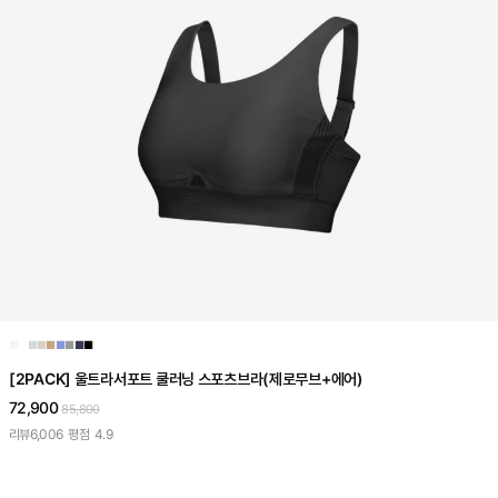
■
■
■
■
■
■
■
■
■
[2PACK] 울트라서포트 쿨러닝 스포츠브라(제로무브+에어)
72,900
85,800
리뷰
6,006
평점
4.9