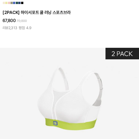
■
■
■
■
■
■
■
■
[2PACK] 하이서포트 쿨 러닝 스포츠브라
67,800
79,800
리뷰
2,313
평점
4.9