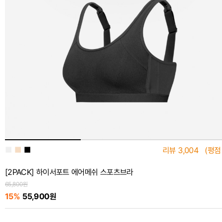
■
■
■
리뷰
3,004
(평점
[2PACK] 하이서포트 에어메쉬 스포츠브라
65,800원
15%
55,900원