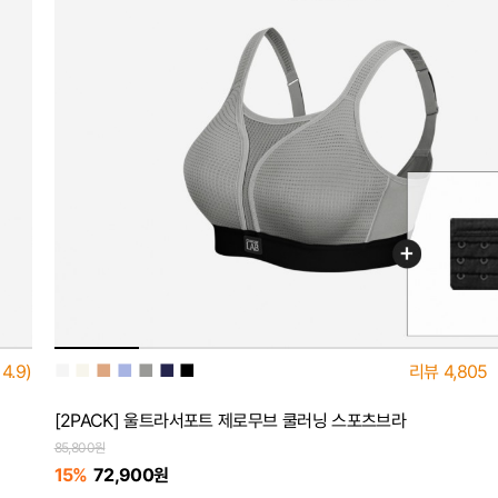
■
■
■
■
■
■
■
4.9)
리뷰
4,805
[2PACK] 울트라서포트 제로무브 쿨러닝 스포츠브라
85,800원
15%
72,900원