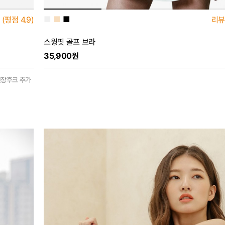
■
■
■
(평점
4.9)
리뷰
스윙핏 골프 브라
35,900원
연장후크 추가