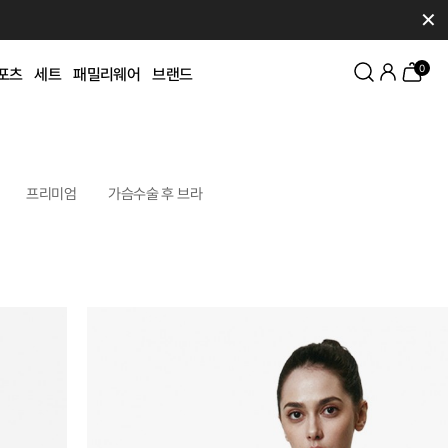
✕
0
포츠
세트
패밀리웨어
브랜드
프리미엄
가슴수술 후 브라