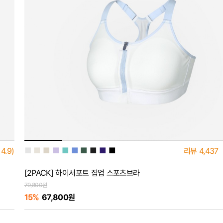
■
■
■
■
■
■
■
■
■
■
4.9)
리뷰
4,437
[2PACK] 하이서포트 집업 스포츠브라
79,800원
15%
67,800원