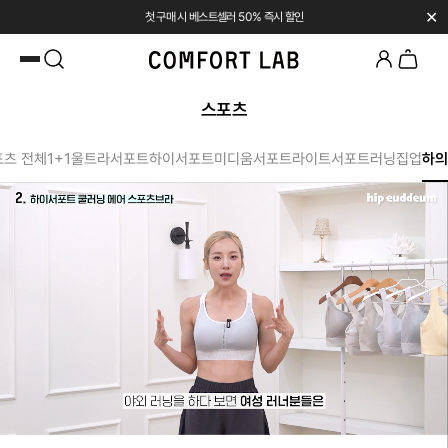
✕
첫 구매 시 베스트셀러 50% 즉시 할인
스포츠
포츠 전체
1+1
울트라서포트
하이서포트
미디움서포트
라이트서포트
러닝
집업
하의