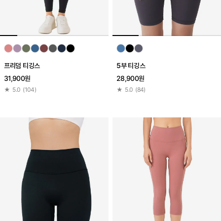
프리덤 티깅스
5부 티깅스
31,900원
28,900원
★
5.0
(
104
)
★
5.0
(
84
)