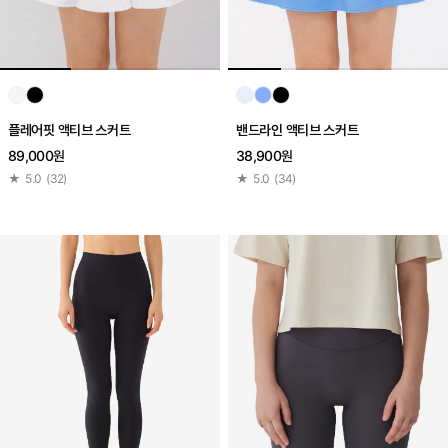
플레어핏 액티브 스커트
밴드라인 액티브 스커트
89,000원
38,900원
★
5.0
(
32
)
★
5.0
(
34
)