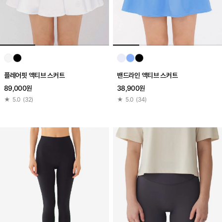
플레어핏 액티브 스커트
밴드라인 액티브 스커트
89,000원
38,900원
★
5.0
(
32
)
★
5.0
(
34
)