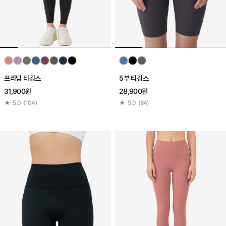
프리덤 티깅스
5부 티깅스
31,900원
28,900원
★
5.0
(
104
)
★
5.0
(
84
)