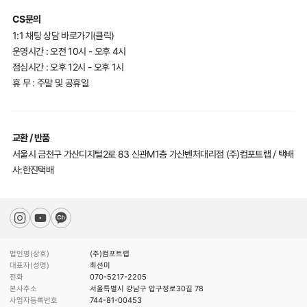
CS문의
1:1 채팅 상담 바로가기(클릭)
운영시간 : 오전 10시 - 오후 4시
점심시간 : 오후 12시 - 오후 1시
휴 무 : 주말 및 공휴일
교환 / 반품
서울시 금천구 가산디지털2로 83 신관M1층 가산벤처대리점 (주)컴포트랩 / 택배
사:한진택배
법인명(상호)
(주)컴포트랩
대표자(성명)
최선미
전화
070-5217-2205
본사주소
서울특별시 강남구 압구정로30길 78
사업자등록번호
744-81-00453