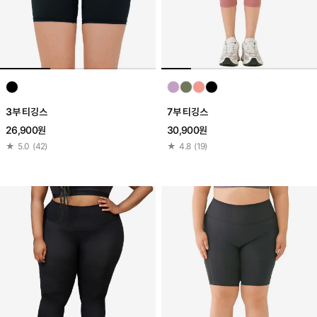
3부 티깅스
7부 티깅스
26,900원
30,900원
★
5.0
(
42
)
★
4.8
(
19
)