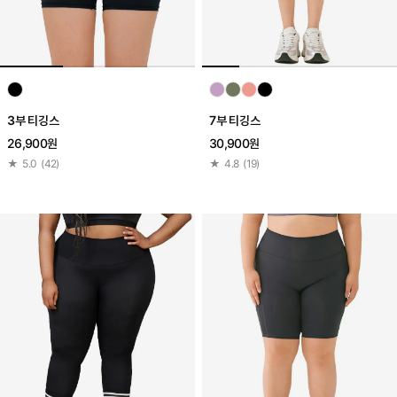
3부 티깅스
7부 티깅스
26,900원
30,900원
★
5.0
(
42
)
★
4.8
(
19
)