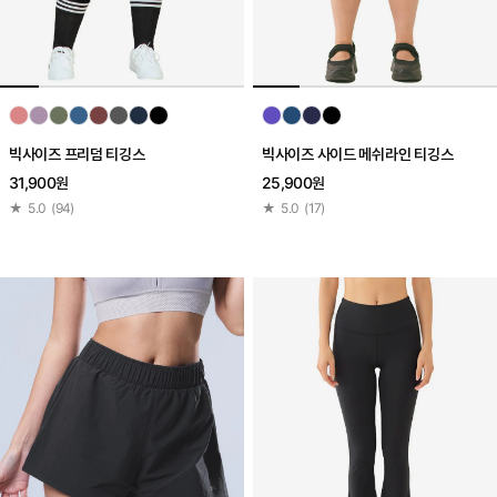
빅사이즈 프리덤 티깅스
빅사이즈 사이드 메쉬라인 티깅스
31,900원
25,900원
★
5.0
(
94
)
★
5.0
(
17
)