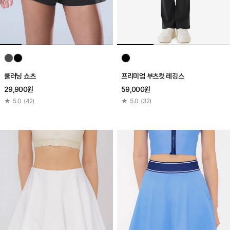
쿨러닝 쇼츠
프리미엄 부츠컷 레깅스
29,900원
59,000원
★
5.0
(
42
)
★
5.0
(
32
)