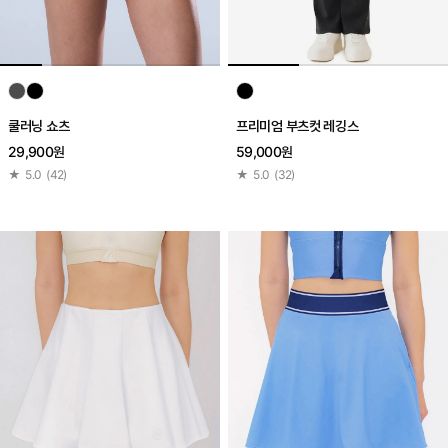
쿨러닝 쇼츠
프리미엄 부츠컷 레깅스
29,900원
59,000원
★
5.0
(
42
)
★
5.0
(
32
)