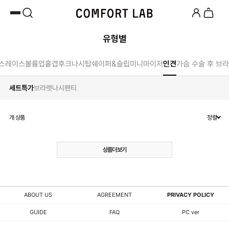
카카오채널 추가
하고 10,000원 쿠폰 받기
첫 구매 시 베스트셀러 50% 즉시 할인
유형별
스
레이스
볼륨업
홑겹
후크
나시탑
쉐이퍼&슬립
미니마이저
인견
가슴 수술 후 브라
세트특가
브라렛
나시
팬티
개 상품
정렬
상품더보기
ABOUT US
AGREEMENT
PRIVACY POLICY
GUIDE
FAQ
PC ver