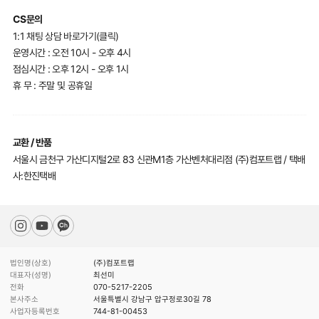
CS문의
1:1 채팅 상담 바로가기(클릭)
운영시간 : 오전 10시 - 오후 4시
점심시간 : 오후 12시 - 오후 1시
휴 무 : 주말 및 공휴일
교환 / 반품
서울시 금천구 가산디지털2로 83 신관M1층 가산벤처대리점 (주)컴포트랩 / 택배
사:한진택배
법인명(상호)
(주)컴포트랩
대표자(성명)
최선미
전화
070-5217-2205
본사주소
서울특별시 강남구 압구정로30길 78
사업자등록번호
744-81-00453