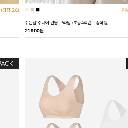
■
■
■
(평점
5.0)
리
쉬는날 주니어 런닝 브라탑 (초등4학년 - 중학생)
21,900원