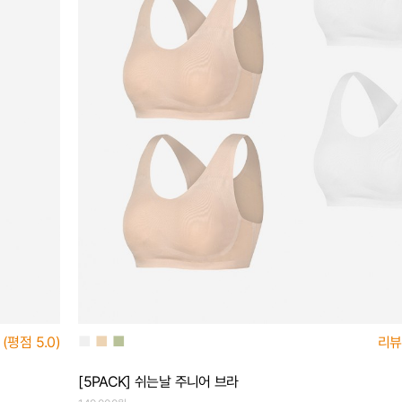
■
■
■
(평점
5.0)
리뷰
[5PACK] 쉬는날 주니어 브라