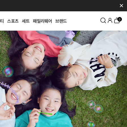
✕
0
티
스포츠
세트
패밀리웨어
브랜드