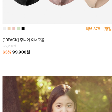
■
■
■
■
■
리뷰
378
(평점
[10PACK] 주니어 이너모음
272,200원
63%
99,900원