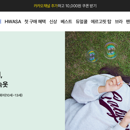
카카오채널 추가
하고 10,000원 쿠폰 받기
E
HWASA
첫 구매 혜택
신상
베스트
듀얼쿨
에르고핏 탑
브라
팬