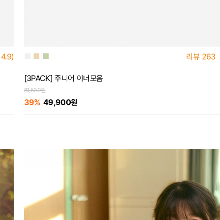
■
■
■
4.9)
리뷰
263
[3PACK] 주니어 이너모음
81,500원
39%
49,900원