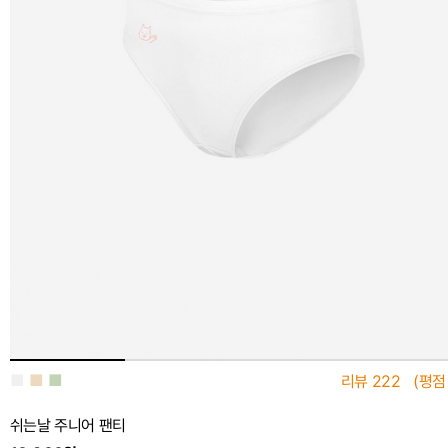
■
■
■
리뷰
222
(평점
쉬는날 주니어 팬티