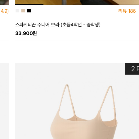
■
■
■
4.9)
리뷰
186
스파게티끈 주니어 브라 (초등4학년 - 중학생)
33,900원