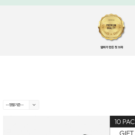
--정렬기준--