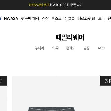
카카오채널 추가
하고 10,000원 쿠폰 받기
E
HWASA
첫 구매 혜택
신상
베스트
듀얼쿨
에르고핏 탑
브라
팬
패밀리웨어
주니어
의류
홈웨어
남성
ACC