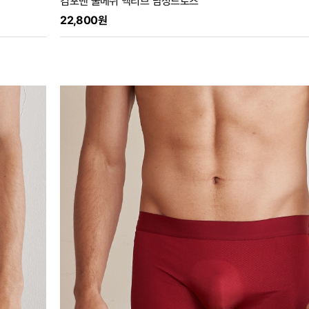
컴포맨 쿨메쉬 액티브 남성드로즈
22,800원