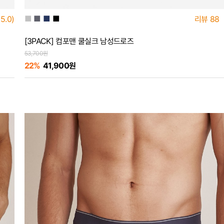
■
■
■
■
5.0)
리뷰
88
[3PACK] 컴포맨 쿨실크 남성드로즈
53,700원
22%
41,900원