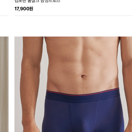
컴포맨 쿨실크 남성드로즈
17,900원