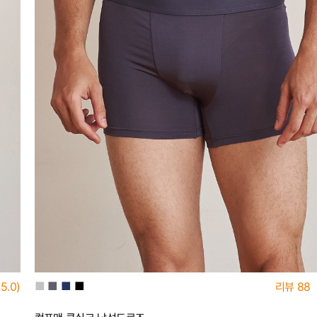
■
■
■
■
5.0)
리뷰
88