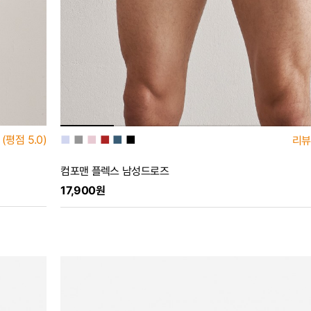
■
■
■
■
■
■
(평점
5.0)
리뷰
컴포맨 플렉스 남성드로즈
17,900원