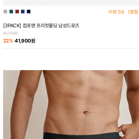
■
■
■
■
■
리뷰
59
(평점
[3PACK] 컴포맨 프리컷몰딩 남성드로즈
53,700원
22%
41,900원