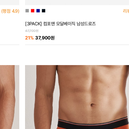
■
■
■
■
(평점
4.9)
리
[3PACK] 컴포맨 모달베이직 남성드로즈
47,700원
21%
37,900원