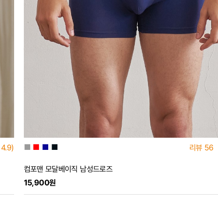
■
■
■
■
4.9)
리뷰
56
컴포맨 모달베이직 남성드로즈
15,900원