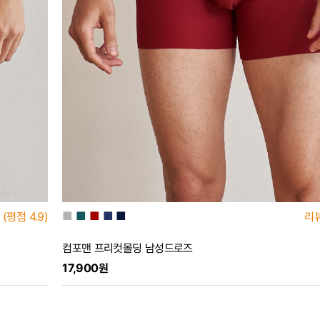
■
■
■
■
■
(평점
4.9)
리
컴포맨 프리컷몰딩 남성드로즈
17,900원