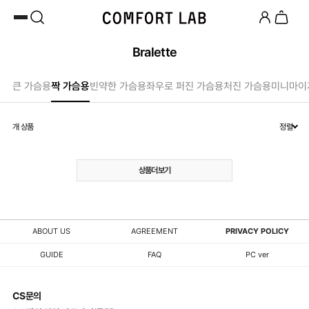
카카오채널 추가
하고 10,000원 쿠폰 받기
첫 구매 전용 혜택 l 베스트셀러 50% OFF
Bralette
큰 가슴용
짝 가슴용
빈약한 가슴용
좌우로 퍼진 가슴용
처진 가슴용
미니마이
개 상품
정렬
상품더보기
ABOUT US
AGREEMENT
PRIVACY POLICY
GUIDE
FAQ
PC ver
CS문의