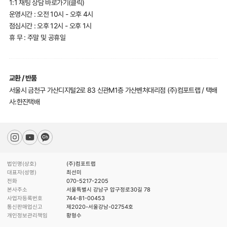
1:1 채팅 상담 바로가기(클릭)
운영시간 : 오전 10시 - 오후 4시
점심시간 : 오후 12시 - 오후 1시
휴 무 : 주말 및 공휴일
교환 / 반품
서울시 금천구 가산디지털2로 83 신관M1층 가산벤처대리점 (주)컴포트랩 / 택배
사:한진택배
법인명(상호)
(주)컴포트랩
대표자(성명)
최선미
전화
070-5217-2205
본사주소
서울특별시 강남구 압구정로30길 78
사업자등록번호
744-81-00453
통신판매업신고
제2020-서울강남-02754호
개인정보관리책임
황형수