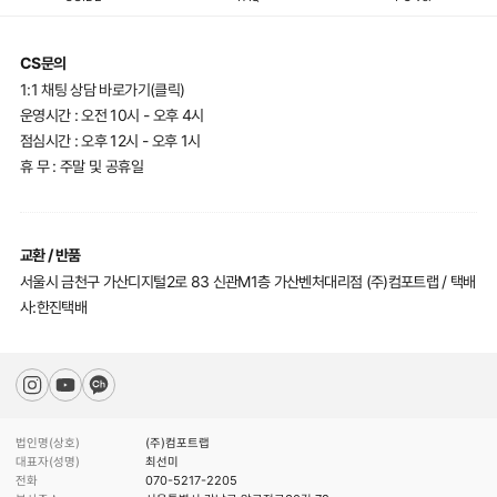
CS문의
1:1 채팅 상담 바로가기(클릭)
운영시간 : 오전 10시 - 오후 4시
점심시간 : 오후 12시 - 오후 1시
휴 무 : 주말 및 공휴일
교환 / 반품
서울시 금천구 가산디지털2로 83 신관M1층 가산벤처대리점 (주)컴포트랩 / 택배
사:한진택배
법인명(상호)
(주)컴포트랩
대표자(성명)
최선미
전화
070-5217-2205