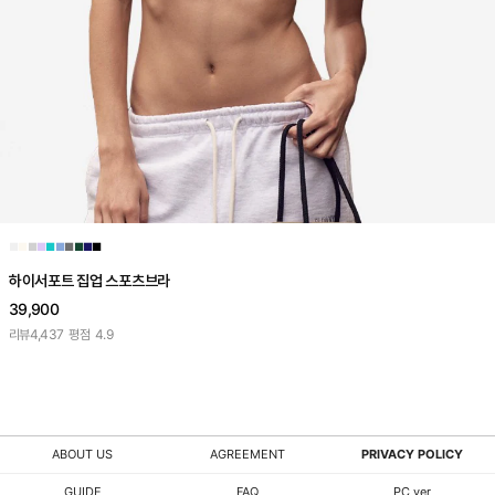
■
■
■
■
■
■
■
■
■
■
하이서포트 집업 스포츠브라
39,900
리뷰
4,437
평점
4.9
ABOUT US
AGREEMENT
PRIVACY POLICY
GUIDE
FAQ
PC ver