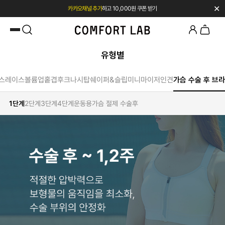
✕
카카오채널 추가
하고 10,000원 쿠폰 받기
첫 구매 시 베스트셀러 50% 즉시 할인
유형별
스
레이스
볼륨업
홑겹
후크
나시탑
쉐이퍼&슬립
미니마이저
인견
가슴 수술 후 브라
1단계
2단계
3단계
4단계
운동용
가슴 절제 수술후