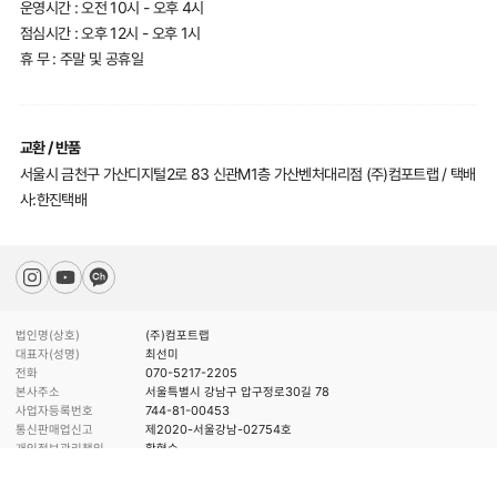
운영시간 : 오전 10시 - 오후 4시
점심시간 : 오후 12시 - 오후 1시
휴 무 : 주말 및 공휴일
교환 / 반품
서울시 금천구 가산디지털2로 83 신관M1층 가산벤처대리점 (주)컴포트랩 / 택배
사:한진택배
법인명(상호)
(주)컴포트랩
대표자(성명)
최선미
전화
070-5217-2205
본사주소
서울특별시 강남구 압구정로30길 78
사업자등록번호
744-81-00453
통신판매업신고
제2020-서울강남-02754호
개인정보관리책임
황형수
Copyright (C) COMFORTLAB. All Rights Reverved.