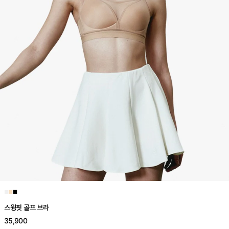
■
■
■
스윙핏 골프 브라
35,900