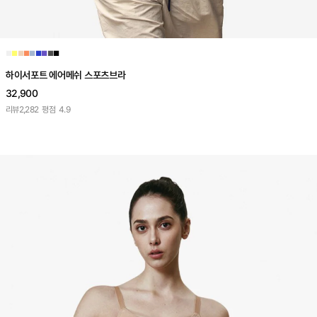
■
■
■
■
■
■
■
■
■
하이서포트 에어메쉬 스포츠브라
32,900
리뷰
2,282
평점
4.9