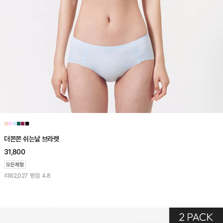
■
■
■
■
■
■
더쫀쫀 쉬는날 브라렛
31,800
리뷰
2,027
평점
4.8