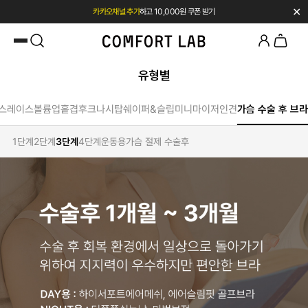
✕
카카오채널 추가
하고 10,000원 쿠폰 받기
첫 구매 시 베스트셀러 50% 즉시 할인
유형별
스
레이스
볼륨업
홑겹
후크
나시탑
쉐이퍼&슬립
미니마이저
인견
가슴 수술 후 브라
1단계
2단계
3단계
4단계
운동용
가슴 절제 수술후