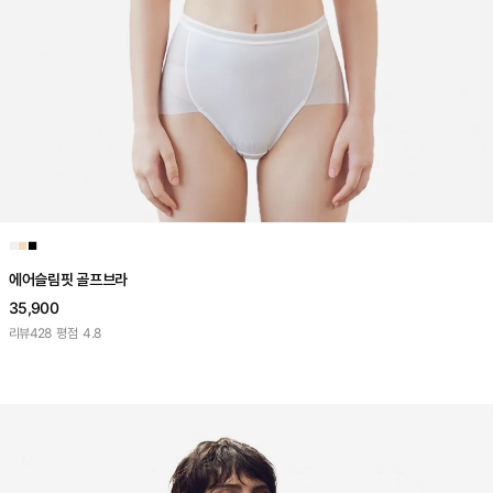
■
■
■
에어슬림핏 골프브라
35,900
리뷰
428
평점
4.8