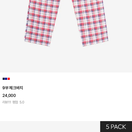
■
■
■
9부 체크바지
24,000
리뷰
11
평점
5.0