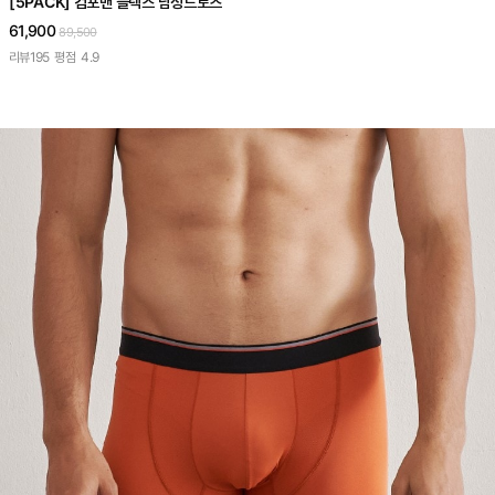
[5PACK] 컴포맨 플렉스 남성드로즈
61,900
89,500
리뷰
195
평점
4.9