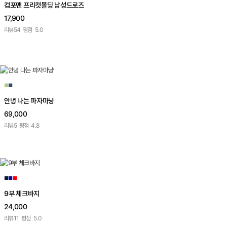
컴포맨 프리컷몰딩 남성드로즈
17,900
리뷰
54
평점
5.0
■
■
안녕 나는 파자마냥
69,000
리뷰
5
평점
4.8
■
■
■
9부 체크바지
24,000
리뷰
11
평점
5.0