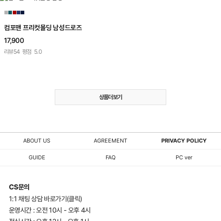
■
■
■
■
■
컴포맨 프리컷몰딩 남성드로즈
17,900
리뷰
54
평점
5.0
상품더보기
ABOUT US
AGREEMENT
PRIVACY POLICY
GUIDE
FAQ
PC ver
CS문의
1:1 채팅 상담 바로가기(클릭)
운영시간 : 오전 10시 - 오후 4시