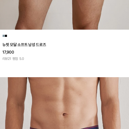
■
■
뉴핏 모달 소프트 남성 드로즈
17,900
리뷰
21
평점
5.0