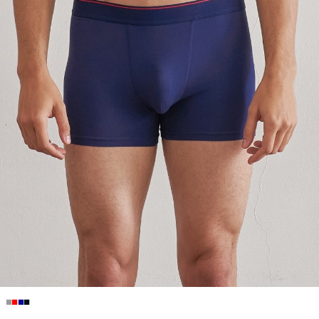
■
■
■
■