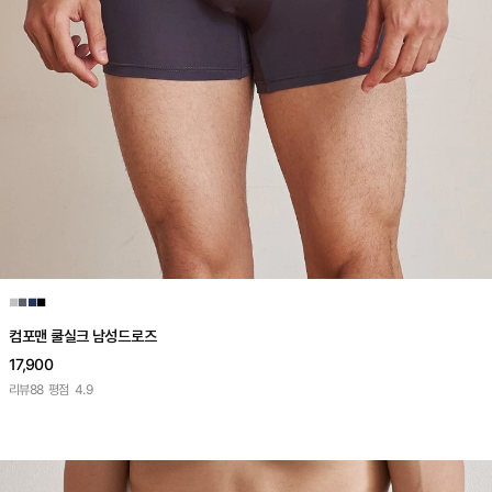
■
■
■
■
컴포맨 쿨실크 남성드로즈
17,900
리뷰
88
평점
4.9