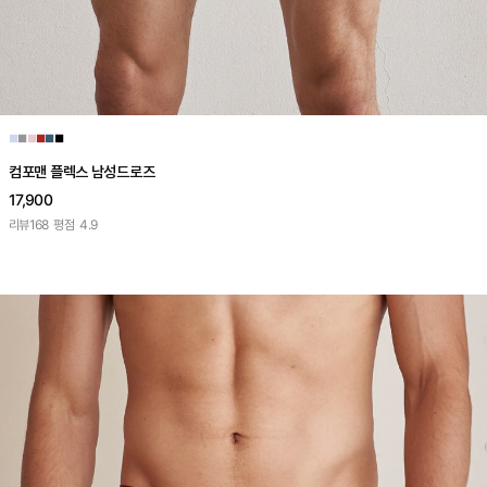
■
■
■
■
■
■
컴포맨 플렉스 남성드로즈
17,900
리뷰
168
평점
4.9