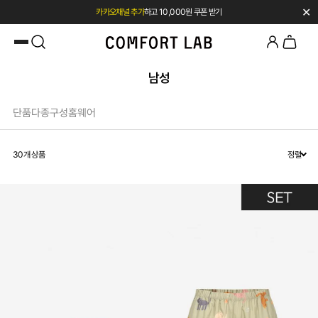
✕
첫 구매 시 베스트셀러 50% 즉시 할인
남성
단품
다종구성
홈웨어
30
개 상품
정렬