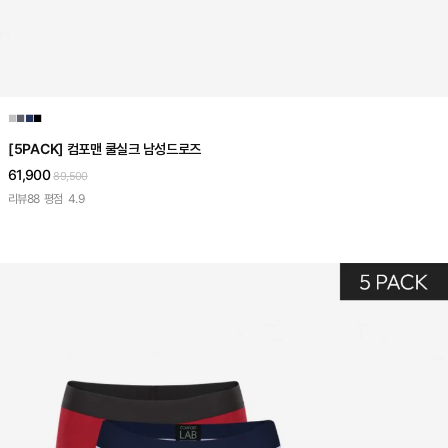
■
■
■
■
[5PACK] 컴포맨 쿨실크 남성드로즈
61,900
89,500
리뷰
88
평점
4.9