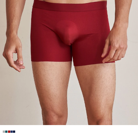
■
■
■
■
■