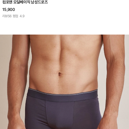
컴포맨 모달베이직 남성드로즈
15,900
리뷰
56
평점
4.9