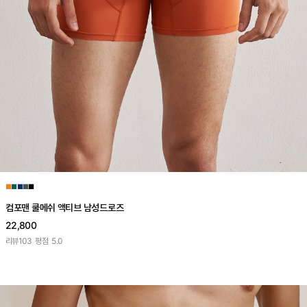
■
■
■
■
■
컴포맨 쿨메쉬 액티브 남성드로즈
22,800
리뷰
103
평점
5.0