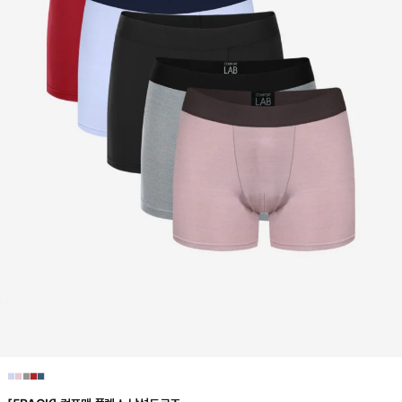
■
■
■
■
■