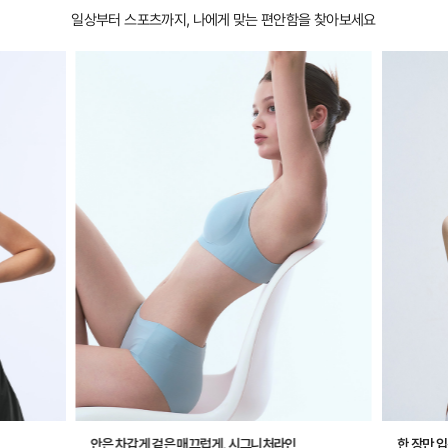
일상부터 스포츠까지, 나에게 맞는 편안함을 찾아보세요
안은 차갑게 겉은 매끄럽게, 시그니처라인
한 장만 