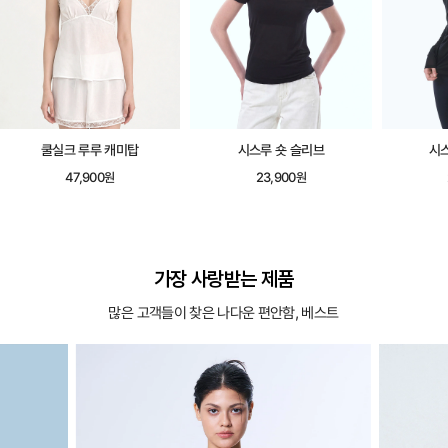
쿨실크 루루 캐미탑
시스루 숏 슬리브
시
47,900원
23,900원
가장 사랑받는 제품
많은 고객들이 찾은 나다운 편안함, 베스트