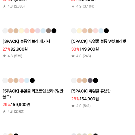
★
4.8
(
2,885
)
★
4.9
(
3,494
)
[3PACK] 볼륨업 브라 패키지
[5PACK] 듀얼쿨 볼륨 V컷 브라렛
27%
92,900원
33%
149,900원
★
4.8
(
539
)
★
4.8
(
246
)
[5PACK] 듀얼쿨 리프트업 브라 (일반
[5PACK] 듀얼쿨 튜브탑
몰드)
28%
154,900원
29%
159,900원
★
4.9
(
841
)
★
4.8
(
2,160
)