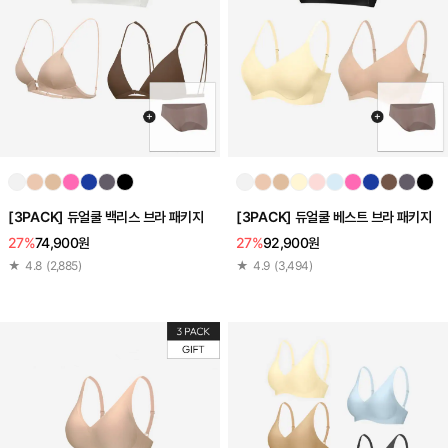
[3PACK] 듀얼쿨 백리스 브라 패키지
[3PACK] 듀얼쿨 베스트 브라 패키지
27%
74,900원
27%
92,900원
★
4.8
(
2,885
)
★
4.9
(
3,494
)