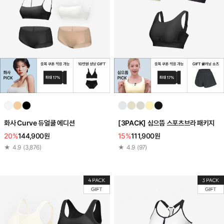
화사 Curve 듀얼쿨 에디션
[3PACK] 심으뜸 스포츠브라 패키지
20%
144,900원
15%
111,900원
★
4.9
(
3,876
)
★
4.9
(
97
)