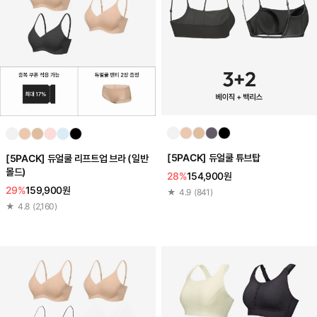
[5PACK] 듀얼쿨 튜브탑
[5PACK] 듀얼쿨 리프트업 브라 (일반
몰드)
28%
154,900원
29%
159,900원
★
4.9
(
841
)
★
4.8
(
2,160
)