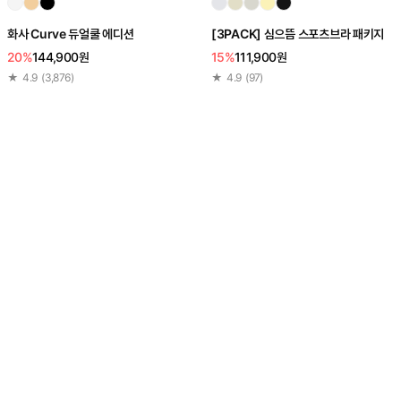
화사 Curve 듀얼쿨 에디션
[3PACK] 심으뜸 스포츠브라 패키지
20%
144,900원
15%
111,900원
★
4.9
(
3,876
)
★
4.9
(
97
)
[3PACK] 스포츠브라 올인원 패키지
14%
100,000원
★
4.9
(
7,273
)