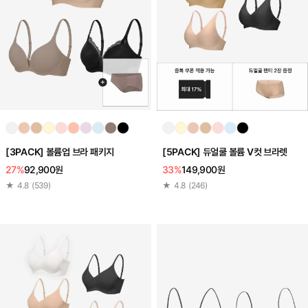
[3PACK] 볼륨업 브라 패키지
[5PACK] 듀얼쿨 볼륨 V컷 브라렛
27%
92,900원
33%
149,900원
★
4.8
(
539
)
★
4.8
(
246
)