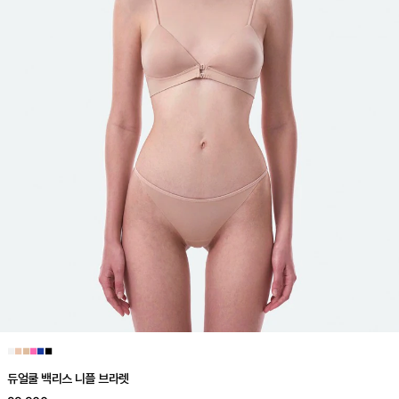
■
■
■
■
■
■
듀얼쿨 백리스 니플 브라렛