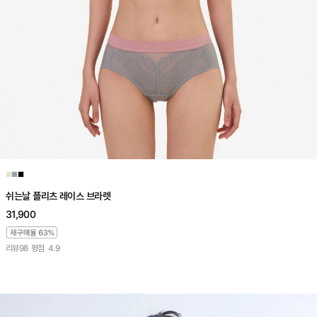
■
■
■
쉬는날 플리츠 레이스 브라렛
31,900
리뷰
98
평점
4.9