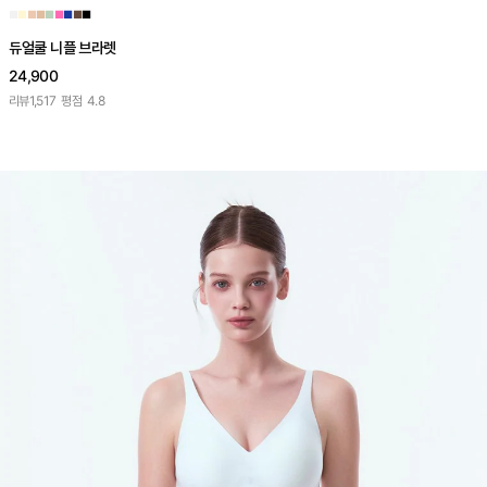
■
■
■
■
■
■
■
■
■
듀얼쿨 니플 브라렛
24,900
리뷰
1,517
평점
4.8