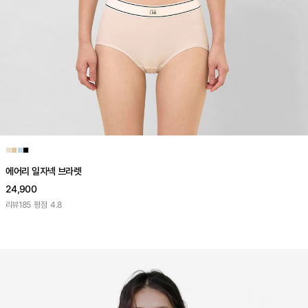
■
■
■
■
에어리 일자넥 브라렛
24,900
리뷰
185
평점
4.8