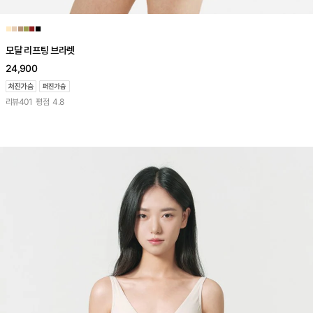
■
■
■
■
■
■
모달 리프팅 브라렛
24,900
리뷰
401
평점
4.8