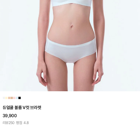
■
■
■
■
■
■
■
듀얼쿨 볼륨 V컷 브라렛
39,900
리뷰
250
평점
4.8