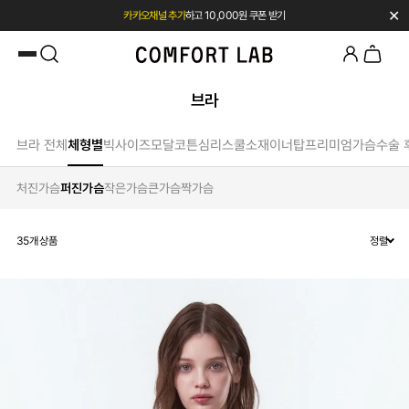
✕
첫 구매 시 베스트셀러 50% 즉시 할인
브라
브라 전체
체형별
빅사이즈
모달
코튼
심리스
쿨소재
이너탑
프리미엄
가슴수술 
처진가슴
퍼진가슴
작은가슴
큰가슴
짝가슴
35
개 상품
정렬