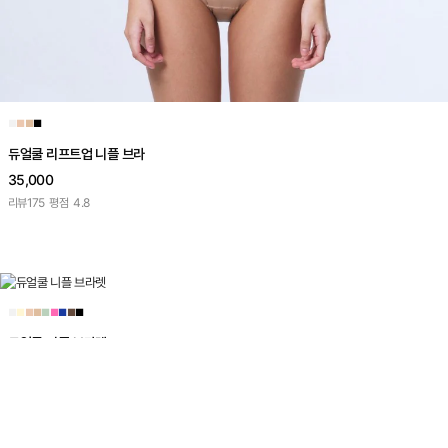
■
■
■
■
듀얼쿨 리프트업 니플 브라
35,000
리뷰
175
평점
4.8
■
■
■
■
■
■
■
■
■
듀얼쿨 니플 브라렛
24,900
리뷰
1,517
평점
4.8