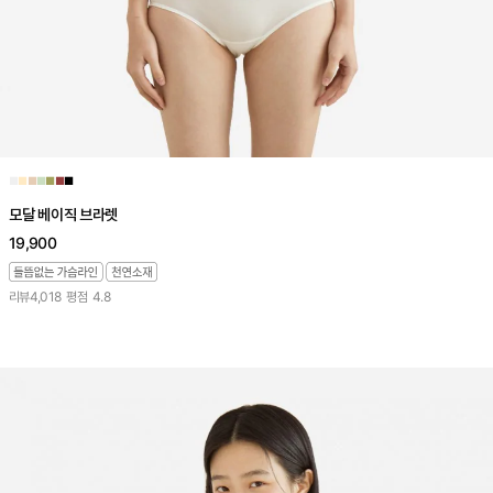
■
■
■
■
■
■
■
모달 베이직 브라렛
19,900
리뷰
4,018
평점
4.8