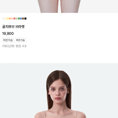
■
■
■
■
■
■
■
■
■
■
■
골지큐브 브라렛
19,900
리뷰
2,295
평점
4.8