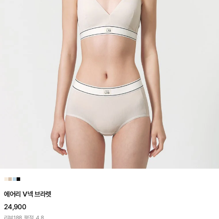
■
■
■
■
에어리 V넥 브라렛
24,900
리뷰
188
평점
4.8