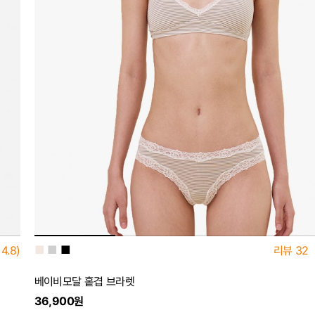
■
■
■
4.8)
리뷰
32
베이비모달 홑겹 브라렛
36,900원