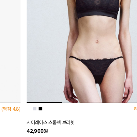
■
■
■
(평점
4.8)
시어레이스 스쿱넥 브라렛
42,900원