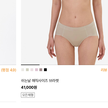
■
■
■
■
■
■
(평점
4.9)
리뷰
쉬는날 매직사이즈 브라렛
41,000원