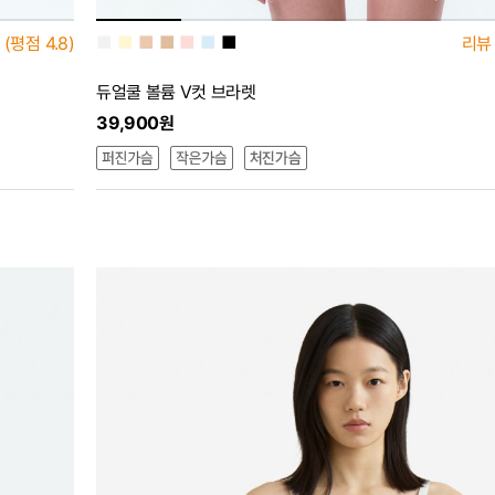
■
■
■
■
■
■
■
(평점
4.8)
리뷰
듀얼쿨 볼륨 V컷 브라렛
39,900원