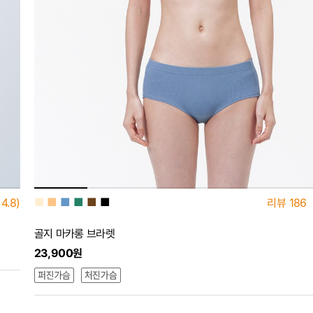
■
■
■
■
■
■
4.8)
리뷰
186
골지 마카롱 브라렛
23,900원