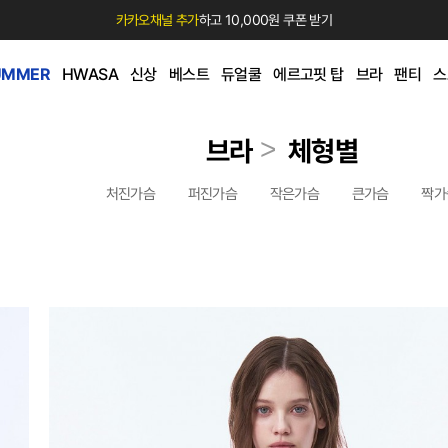
카카오채널 추가
하고 10,000원 쿠폰 받기
UMMER
HWASA
신상
베스트
듀얼쿨
에르고핏 탑
브라
팬티
스
>
브라
체형별
처진가슴
퍼진가슴
작은가슴
큰가슴
짝가