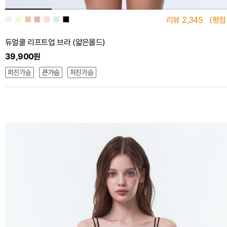
■
■
■
■
■
■
■
리뷰
2,345
(평점
듀얼쿨 리프트업 브라 (얇은몰드)
39,900원