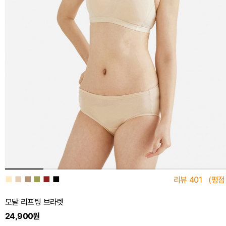
■
■
■
■
■
■
리뷰
401
(평점
모달 리프팅 브라렛
24,900원