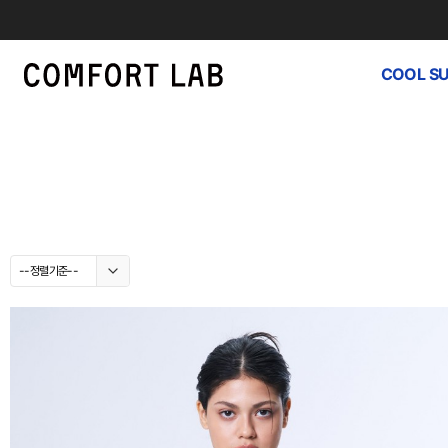
COOL S
--정렬기준--