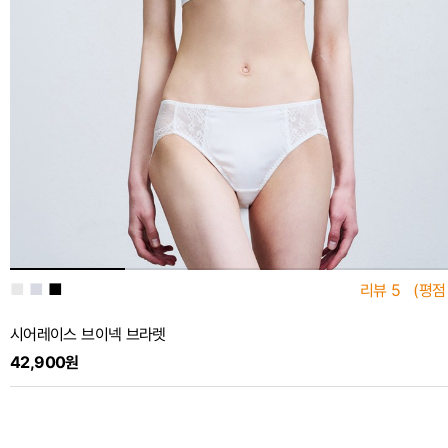
■
■
■
리뷰
5
(평점
시어레이스 브이넥 브라렛
42,900원