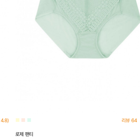
■
■
■
4.8)
리뷰
64
로제 팬티