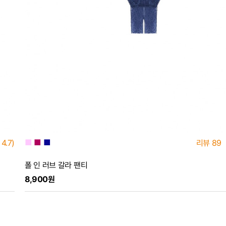
■
■
■
4.7)
리뷰
89
폴 인 러브 갈라 팬티
8,900원