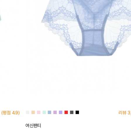
■
■
■
■
■
■
■
■
■
■
(평점
4.9)
리뷰
3
여신팬티