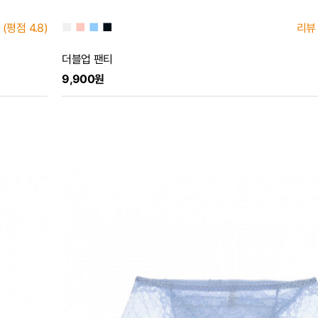
■
■
■
■
(평점
4.8)
리뷰
더블업 팬티
9,900원