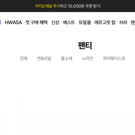
카카오채널 추가
하고 10,000원 쿠폰 받기
E
HWASA
첫 구매 혜택
신상
베스트
듀얼쿨
에르고핏 탑
브라
팬
팬티
전체
면&모달
쿨소재
노라인
하이웨이스트