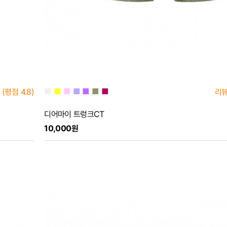
■
■
■
■
■
■
■
(평점
4.8)
리
디어마이 트렁크CT
10,000원