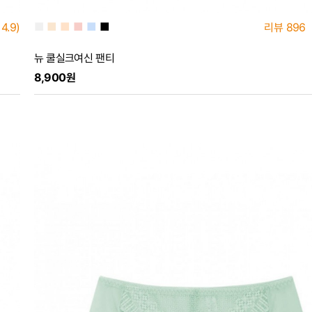
■
■
■
■
■
■
4.9)
리뷰
896
뉴 쿨실크여신 팬티
8,900원