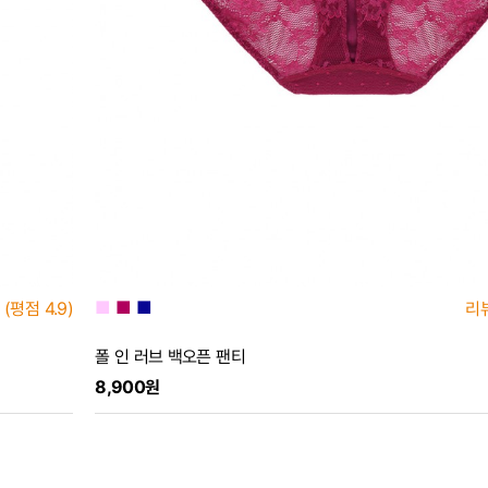
■
■
■
(평점
4.9)
리
폴 인 러브 백오픈 팬티
8,900원