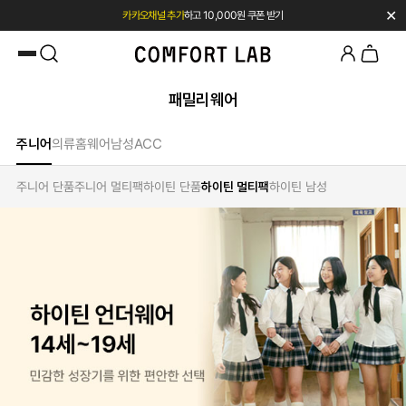
✕
카카오채널 추가
하고 10,000원 쿠폰 받기
첫 구매 시 베스트셀러 50% 즉시 할인
패밀리웨어
주니어
의류
홈웨어
남성
ACC
주니어 단품
주니어 멀티팩
하이틴 단품
하이틴 멀티팩
하이틴 남성