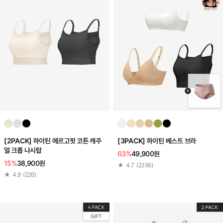
[2PACK] 하이틴 에르고핏 코튼 캐주
[3PACK] 하이틴 베스트 브라
얼 크롭 나시탑
63%
49,900원
15%
38,900원
★
4.7
(
2,195
)
★
4.9
(
226
)