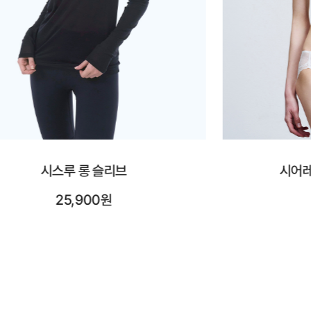
시어레이스 브이넥 브라렛
시어레
42,900원