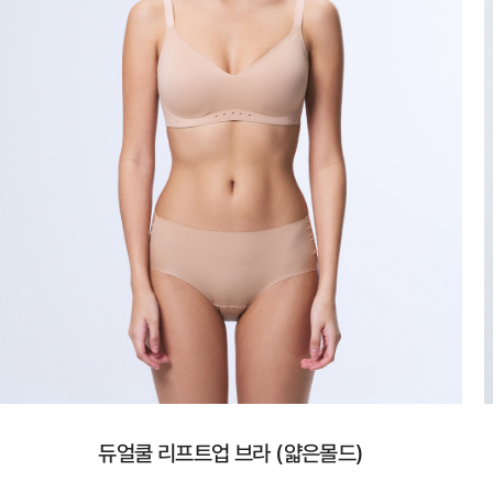
듀얼쿨 리프트업 브라 (얇은몰드)