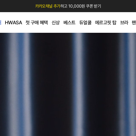
카카오채널 추가
하고 10,000원 쿠폰 받기
E
HWASA
첫 구매 혜택
신상
베스트
듀얼쿨
에르고핏 탑
브라
팬