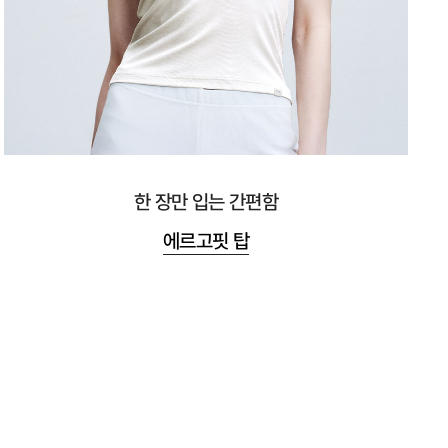
한 장만 입는 간편함
에르고핏 탑