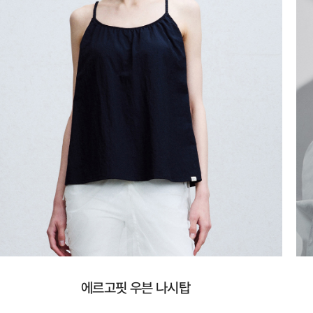
에르고핏 우븐 나시탑