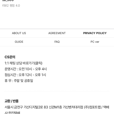
리뷰
2
평점
4.0
ABOUT US
AGREEMENT
PRIVACY POLICY
GUIDE
FAQ
PC ver
CS문의
1:1 채팅 상담 바로가기(클릭)
운영시간 : 오전 10시 - 오후 4시
점심시간 : 오후 12시 - 오후 1시
휴 무 : 주말 및 공휴일
교환 / 반품
서울시 금천구 가산디지털2로 83 신관M1층 가산벤처대리점 (주)컴포트랩 / 택배
사:한진택배