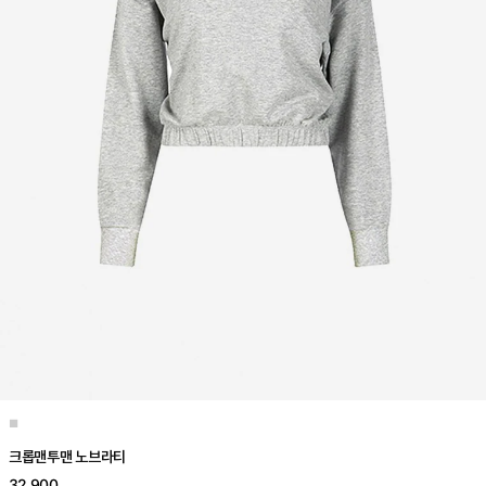
■
크롭맨투맨 노브라티
32,900