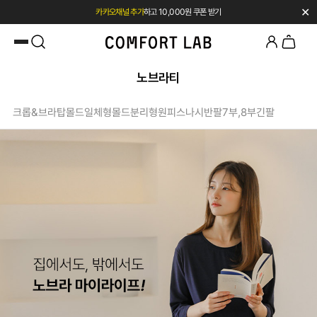
✕
카카오채널 추가
하고 10,000원 쿠폰 받기
첫 구매 시 베스트셀러 50% 즉시 할인
노브라티
크롭&브라탑
몰드일체형
몰드분리형
원피스
나시
반팔
7부,8부
긴팔