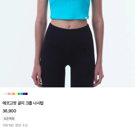
■
■
■
■
■
■
■
■
■
■
에르고핏 골지 크롭 나시탑
36,900
리뷰
160
평점
4.9