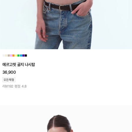
■
■
■
■
■
■
■
■
■
■
에르고핏 골지 나시탑
36,900
리뷰
192
평점
4.8