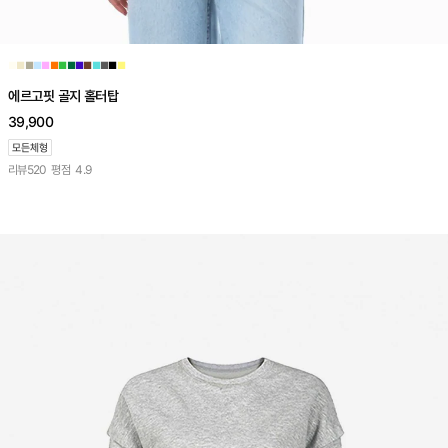
■
■
■
■
■
■
■
■
■
■
■
■
■
■
에르고핏 골지 홀터탑
39,900
리뷰
520
평점
4.9