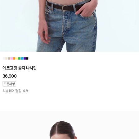
■
■
■
■
■
■
■
■
■
■
에르고핏 골지 나시탑
36,900
리뷰
192
평점
4.8