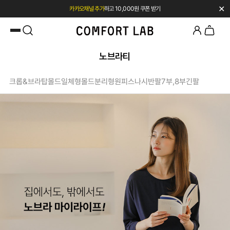
✕
카카오채널 추가
하고 10,000원 쿠폰 받기
첫 구매 시 베스트셀러 50% 즉시 할인
노브라티
크롭&브라탑
몰드일체형
몰드분리형
원피스
나시
반팔
7부,8부
긴팔