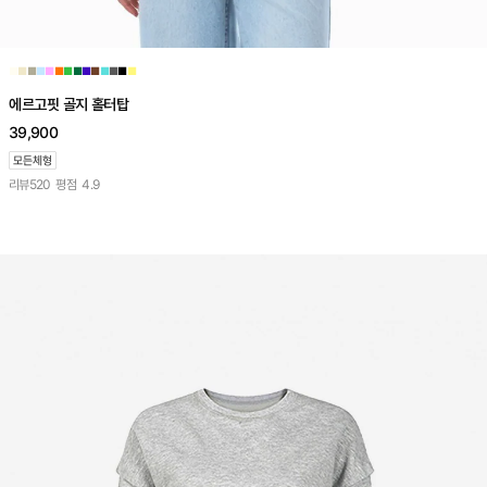
■
■
■
■
■
■
■
■
■
■
■
■
■
■
에르고핏 골지 홀터탑
39,900
리뷰
520
평점
4.9