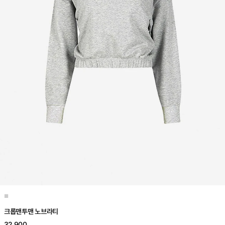
■
크롭맨투맨 노브라티
32,900