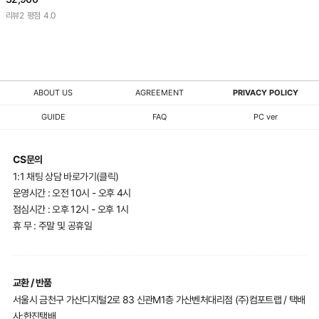
리뷰
2
평점
4.0
ABOUT US
AGREEMENT
PRIVACY POLICY
GUIDE
FAQ
PC ver
CS문의
1:1 채팅 상담 바로가기(클릭)
운영시간 : 오전 10시 - 오후 4시
점심시간 : 오후 12시 - 오후 1시
휴 무 : 주말 및 공휴일
교환 / 반품
서울시 금천구 가산디지털2로 83 신관M1층 가산벤처대리점 (주)컴포트랩 / 택배
사:한진택배