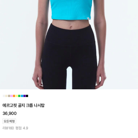
■
■
■
■
■
■
■
■
■
■
에르고핏 골지 크롭 나시탑
36,900
리뷰
160
평점
4.9